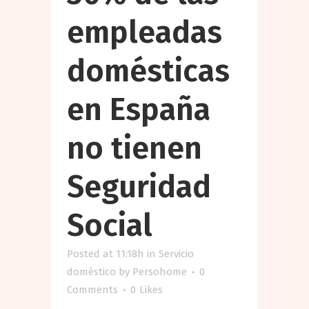
empleadas
domésticas
en España
no tienen
Seguridad
Social
Posted at 11:18h
in
Servicio
doméstico
by
Persohome
0
Comments
0
Likes