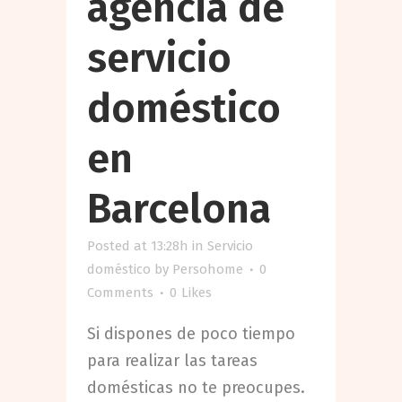
agencia de
servicio
doméstico
en
Barcelona
Posted at 13:28h
in
Servicio
doméstico
by
Persohome
0
Comments
0
Likes
Si dispones de poco tiempo
para realizar las tareas
domésticas no te preocupes.