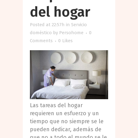
del hogar
Posted at 22:57h
in
Servicio
doméstico
by
Persohome
0
Comments
0
Likes
Las tareas del hogar
requieren un esfuerzo y un
tiempo que no siempre se le
pueden dedicar, además de
que no a todo el mundo se le