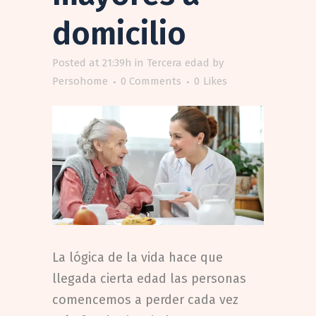
domicilio
Posted at 21:39h
in
Tercera edad
by
Persohome
0 Comments
0
Likes
La lógica de la vida hace que
llegada cierta edad las personas
comencemos a perder cada vez